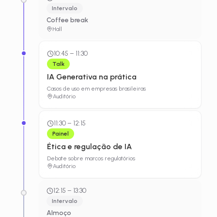
Intervalo
Coffee break
Hall
10:45
–
11:30
Talk
IA Generativa na prática
Casos de uso em empresas brasileiras
Auditório
11:30
–
12:15
Painel
Ética e regulação de IA
Debate sobre marcos regulatórios
Auditório
12:15
–
13:30
Intervalo
Almoço