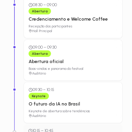
08:30
–
09:00
Abertura
Credenciamento e Welcome Coffee
Recepção dos participantes
Hall Principal
09:00
–
09:30
Abertura
Abertura oficial
Boas-vindas e panorama do festival
Auditório
09:30
–
10:15
Keynote
O futuro da IA no Brasil
Keynote de abertura sobre tendências
Auditório
10:15
–
10:45