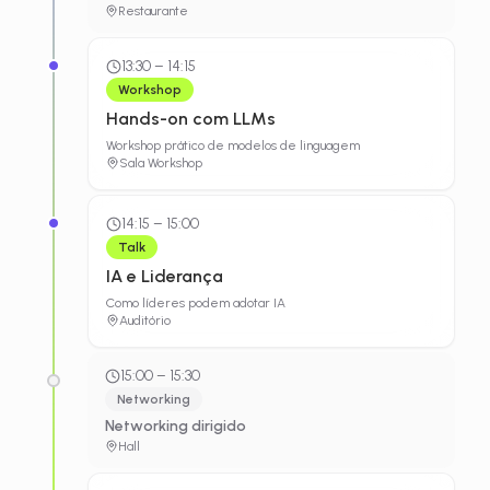
Restaurante
13:30
–
14:15
Workshop
Hands-on com LLMs
Workshop prático de modelos de linguagem
Sala Workshop
14:15
–
15:00
Talk
IA e Liderança
Como líderes podem adotar IA
Auditório
15:00
–
15:30
Networking
Networking dirigido
Hall