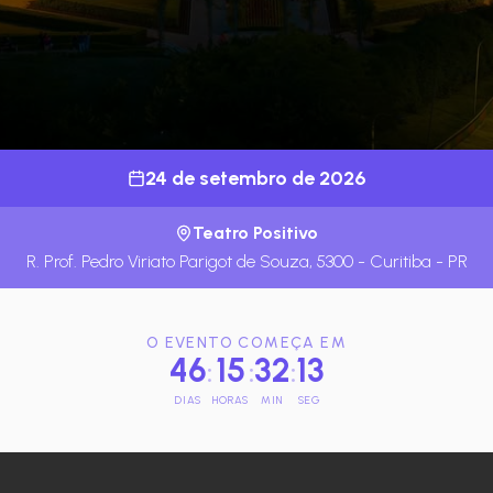
24 de setembro de 2026
Teatro Positivo
R. Prof. Pedro Viriato Parigot de Souza, 5300 - Curitiba - PR
O EVENTO COMEÇA EM
46
15
32
12
:
:
:
DIAS
HORAS
MIN
SEG