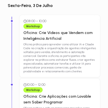
Sexta-Feira, 3 De Julho
08:00
–
10:00
Workshop
Oficina: Crie Vídeos que Vendem com
Inteligência Artificial
Oficina prática para aprender como utilizar IA e Claude
Code na criação e orquestração de agentes inteligentes
voltados para vendas, atendimento e automação
comercial. Durante a oficina, os participantes irão
explorar na prática como estruturar fluxos, criar agentes
especializados, automatizar tarefas e utilizar IA para
potencializar processos comerciais, ganho de
produtividade e relacionamento com clientes.
10:00
–
12:00
Workshop
Oficina: Crie Aplicações com Lovable
sem Saber Programar
Oficina prática e mão na massa para aprender como